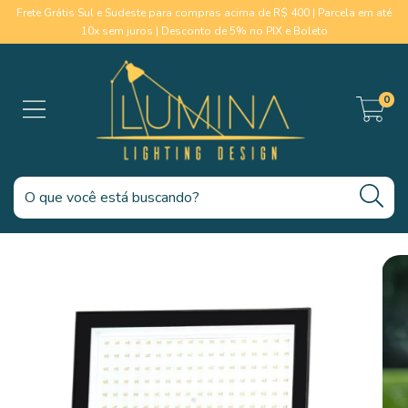
Frete Grátis Sul e Sudeste para compras acima de R$ 400 | Parcela em até
10x sem juros | Desconto de 5% no PIX e Boleto
0