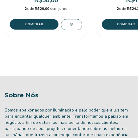
R$58,00
R$4
2
x de
R$29,00
sem juros
2
x de
R$24,
Sobre Nós
Somos apaixonados por iluminação e pelo poder que a luz tem
para encantar qualquer ambiente. Transformamos a paixão em
negócio, a fim de estarmos mais perto de nossos clientes,
participando de seus projetos e orientando sobre as melhores
luminárias que trazem aconchego, conforto e criam experiência