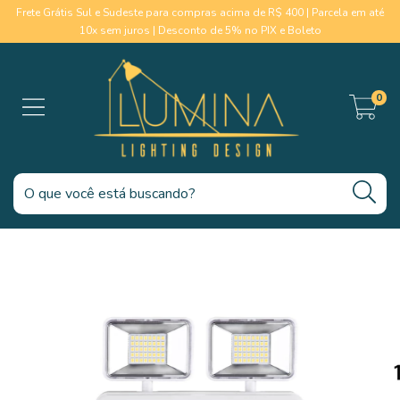
Frete Grátis Sul e Sudeste para compras acima de R$ 400 | Parcela em até
10x sem juros | Desconto de 5% no PIX e Boleto
0