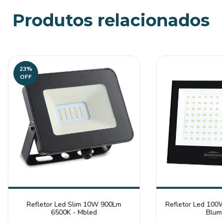
Produtos relacionados
23
%
OFF
Refletor Led Slim 10W 900Lm
Refletor Led 100
6500K - Mbled
Blum