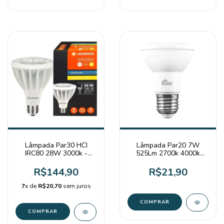
Lâmpada Par30 HCI
Lâmpada Par20 7W
IRC80 28W 3000k -
525Lm 2700k 4000k
Ledvance
6500k - Kian
R$144,90
R$21,90
7
x de
R$20,70
sem juros
COMPRAR