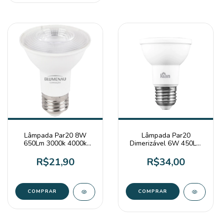
Lâmpada Par20 8W
Lâmpada Par20
650Lm 3000k 4000k
Dimerizável 6W 450Lm
6500k - Blumenau
2700k - Kian
R$21,90
R$34,00
COMPRAR