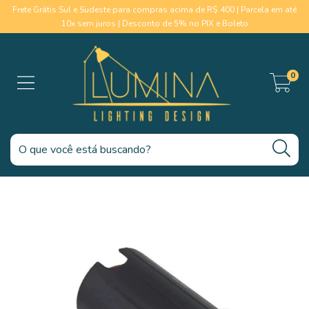
Frete Grátis Sul e Sudeste para compras acima de R$ 400 | Parcela em até
10x sem juros | Desconto de 5% no PIX e Boleto
0