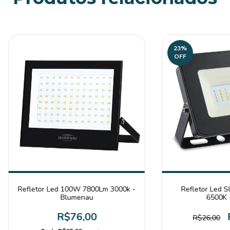
23
%
OFF
Refletor Led 100W 7800Lm 3000k -
Refletor Led 
Blumenau
6500K 
R$76,00
R$26,00