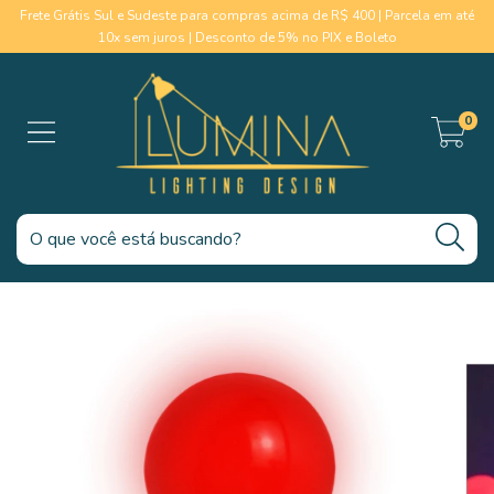
Frete Grátis Sul e Sudeste para compras acima de R$ 400 | Parcela em até
10x sem juros | Desconto de 5% no PIX e Boleto
0