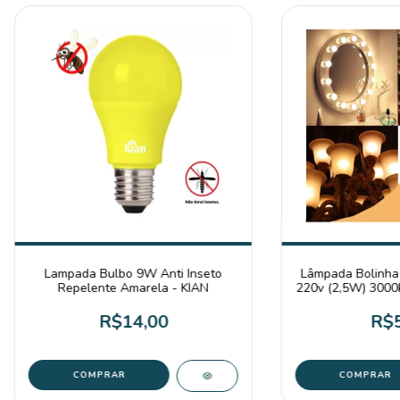
Lampada Bulbo 9W Anti Inseto
Lâmpada Bolinha
Repelente Amarela - KIAN
220v (2,5W) 3000
Gal
R$14,00
R$5
COMPRAR